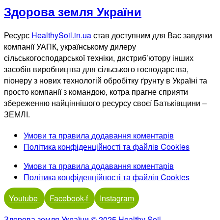
Здорова земля України
Ресурс
HealthySoil.in.ua
став доступним для Вас завдяки
компанії УАПК, українському дилеру
сільськогосподарської техніки, дистриб’ютору інших
засобів виробництва для сільського господарства,
піонеру з нових технологій обробітку ґрунту в Україні та
просто компанії з командою, котра прагне сприяти
збереженню найціннішого ресурсу своєї Батьківщини –
ЗЕМЛІ.
Умови та правила додавання коментарів
Політика конфіденційності та файлів Cookies
Умови та правила додавання коментарів
Політика конфіденційності та файлів Cookies
Youtube
Facebook-f
Instagram
Здорова земля України © 2025 Healthy Soil