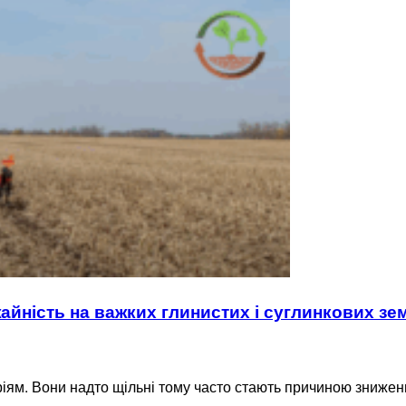
айність на важких глинистих і суглинкових зе
аріям. Вони надто щільні тому часто стають причиною зниже