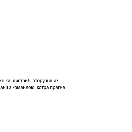
хніки, дистриб’ютору інших
панії з командою, котра прагне