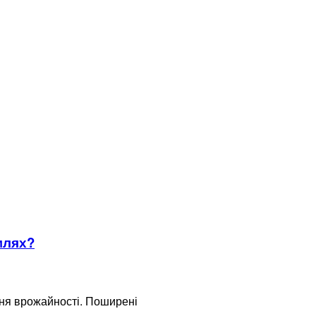
млях?
ння врожайності. Поширені