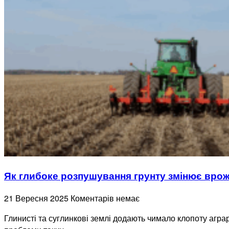
Як глибоке розпушування грунту змінює врож
21 Вересня 2025
Коментарів немає
Глинисті та суглинкові землі додають чимало клопоту агр