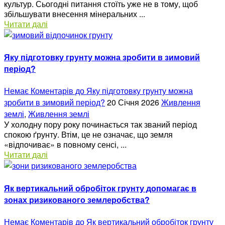
культур. Сьогодні питання стоїть уже не в тому, щоб
збільшувати внесення мінеральних ...
Читати далі
Яку підготовку грунту можна зробити в зимовий
період?
Немає Коментарів
до Яку підготовку грунту можна
зробити в зимовий період?
20 Січня 2026
Живлення
землі
,
Живлення землі
У холодну пору року починається так званий період
спокою ґрунту. Втім, це не означає, що земля
«відпочиває» в повному сенсі, ...
Читати далі
Як вертикальний обробіток грунту допомагає в
зонах ризикованого землеробства?
Немає Коментарів
до Як вертикальний обробіток грунту