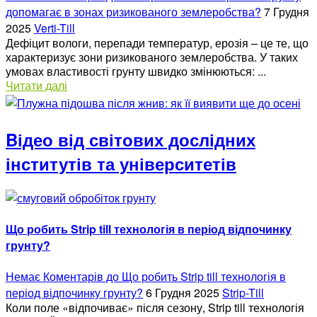
допомагає в зонах ризикованого землеробства?
7 Грудня
2025
Verti-Till
Дефіцит вологи, перепади температур, ерозія – це те, що
характеризує зони ризикованого землеробства. У таких
умовах властивості грунту швидко змінюються: ...
Читати далі
Bідео від світових дослідних
інститутів та університетів
Що робить Strip till технологія в період відпочинку
грунту?
Немає Коментарів
до Що робить Strip till технологія в
період відпочинку грунту?
6 Грудня 2025
Strip-Till
Коли поле «відпочиває» після сезону, Strip till технологія