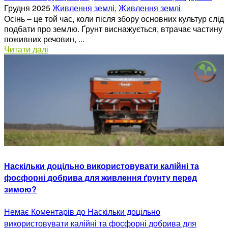
Грудня 2025
Живлення землі
,
Живлення землі
Осінь – це той час, коли після збору основних культур слід
подбати про землю. Ґрунт виснажується, втрачає частину
поживних речовин, ...
Читати далі
Наскільки доцільно використовувати калійні та
фосфорні добрива для живлення ґрунту перед
зимою?
Немає Коментарів
до Наскільки доцільно
використовувати калійні та фосфорні добрива для