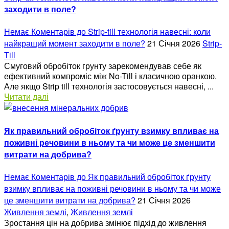
заходити в поле?
Немає Коментарів
до Strip-till технологія навесні: коли
найкращий момент заходити в поле?
21 Січня 2026
Strip-
Till
Смуговий обробіток грунту зарекомендував себе як
ефективний компроміс між No-Till і класичною оранкою.
Але якщо Strip till технологія застосовується навесні, ...
Читати далі
Як правильний обробіток ґрунту взимку впливає на
поживні речовини в ньому та чи може це зменшити
витрати на добрива?
Немає Коментарів
до Як правильний обробіток ґрунту
взимку впливає на поживні речовини в ньому та чи може
це зменшити витрати на добрива?
21 Січня 2026
Живлення землі
,
Живлення землі
Зростання цін на добрива змінює підхід до живлення