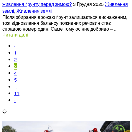
живлення ґрунту перед зимою?
3 Грудня 2025
Живлення
землі
,
Живлення землі
Після збирання врожаю ґрунт залишається виснаженим,
тож відновлення балансу поживних речовин стає
справою номер один. Саме тому осіннє добриво – ...
Читати далі
‹
1
2
3
4
5
…
11
›