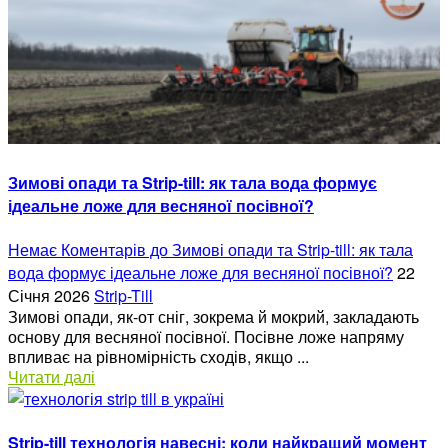
Зимові опади та Strip-till: як тала вода формує
ідеальне ложе для весняної посівної?
Немає Коментарів
до Зимові опади та Strip-till: як тала
вода формує ідеальне ложе для весняної посівної?
22
Січня 2026
Strip-Till
Зимові опади, як-от сніг, зокрема й мокрий, закладають
основу для весняної посівної. Посівне ложе напряму
впливає на рівномірність сходів, якщо ...
Читати далі
Strip-till технологія навесні: коли найкращий момент