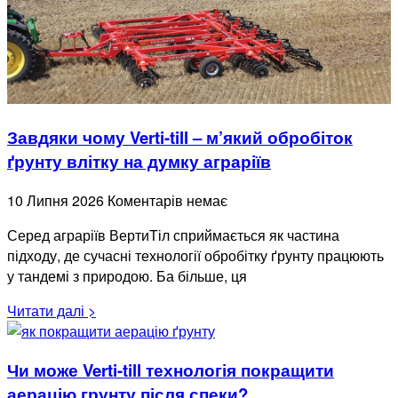
Завдяки чому Verti-till – м’який обробіток
ґрунту влітку на думку аграріїв
10 Липня 2026
Коментарів немає
Серед аграріїв ВертиТіл сприймається як частина
підходу, де сучасні технології обробітку ґрунту працюють
у тандемі з природою. Ба більше, ця
Читати далі >
Чи може Verti-till технологія покращити
аерацію грунту після спеки?