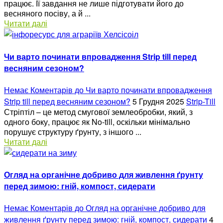
працює. Її завдання не лише підготувати його до
весняного посіву, а й ...
Читати далі
Чи варто починати впровадження Strip till перед
весняним сезоном?
Немає Коментарів
до Чи варто починати впровадження
Strip till перед весняним сезоном?
5 Грудня 2025
Strip-Till
Стріптіл – це метод смугової землеобробки, який, з
одного боку, працює як No-till, оскільки мінімально
порушує структуру ґрунту, з іншого ...
Читати далі
Огляд на органічне добриво для живлення ґрунту
перед зимою: гній, компост, сидерати
Немає Коментарів
до Огляд на органічне добриво для
живлення ґрунту перед зимою: гній, компост, сидерати
4