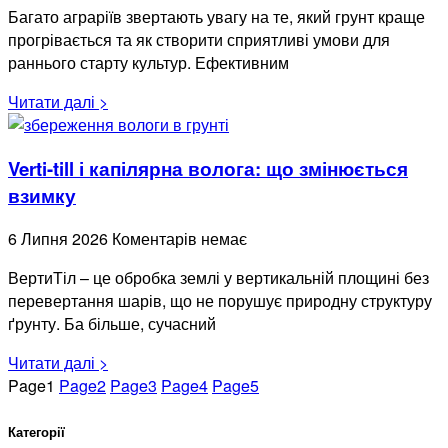
Багато аграріїв звертають увагу на те, який грунт краще
прогрівається та як створити сприятливі умови для
раннього старту культур. Ефективним
Читати далі >
Verti-till і капілярна волога: що змінюється
взимку
6 Липня 2026
Коментарів немає
ВертиТіл – це обробка землі у вертикальній площині без
перевертання шарів, що не порушує природну структуру
ґрунту. Ба більше, сучасний
Читати далі >
Page
1
Page
2
Page
3
Page
4
Page
5
Категорії