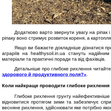
Додатково варто звернути увагу на ріпак 
ріпаку воно стримує розвиток кореня, а картопл
Якщо ви бажаєте докладніше дізнатися про
аграріїв на healthysoil.in.ua стануть надійн
матеріали та практичні поради та від фахівців.
Детальніше про глибоке рихлення читайте 
здорового й продуктивного поля?»
.
Коли найкраще проводити глибоке рихлення гр
Глибоке рихлення грунту найефективніше 
відновитися протягом зими та забезпечує спри
весняне рихлення, здійснювати яке потрібно яко