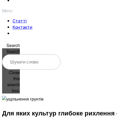
Menu
Статті
Контакти
Search
Search
Close
this
search
box.
Для яких культур глибоке рихлення