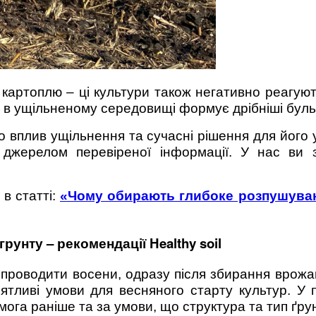
і картоплю – ці культури також негативно реагую
я в ущільненому середовищі формує дрібніші бульб
 вплив ущільнення та сучасні рішення для його у
им джерелом перевіреної інформації. У нас ви
в статті:
«Чому обирають глибоке розпушуван
унту – рекомендації Healthy soil
проводити восени, одразу після збирання врож
ятливі умови для весняного старту культур. У
мога раніше та за умови, що структура та тип ґру