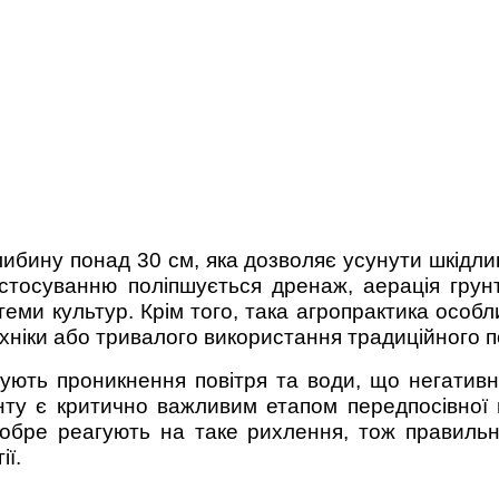
либину понад 30 см, яка дозволяє усунути шкідли
астосуванню поліпшується дренаж, аерація грун
теми культур. Крім того, така агропрактика особ
ехніки або тривалого використання традиційного п
ують проникнення повітря та води, що негативн
ту є критично важливим етапом передпосівної п
 добре реагують на таке рихлення, тож правиль
ії.