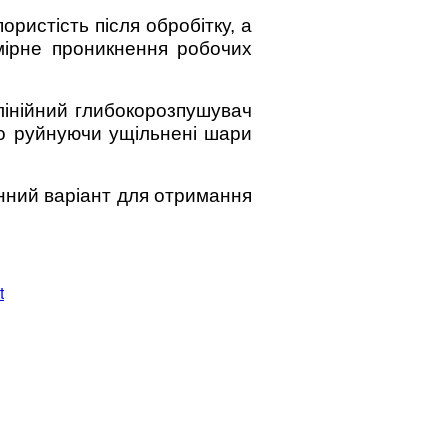
ристість після обробітку, а
мірне проникнення робочих
 лінійний глибокорозпушувач
но руйнуючи ущільнені шари
інний варіант для отримання
t