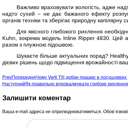
Важливо враховувати вологість, адже надто
надто сухий – не дає бажаного ефекту розпу
органів техніки та зберігає природну капілярну с
Для якісного глибокого рихлення необхідн
Kuhn, зокрема модель Inline Ripper 4830. Цей
разом з плужною підошвою.
Шукаєте більше актуальних порад? Healthy
дієвих рішень щодо підвищення врожайності ваш
Prev
Попередня
Чому Verti Till добре працює в посушливих
Наступний
Як правильно впроваджувати глибоке рихлення на
Залишити коментар
Ваша e-mail адреса не оприлюднюватиметься.
Обов’язков