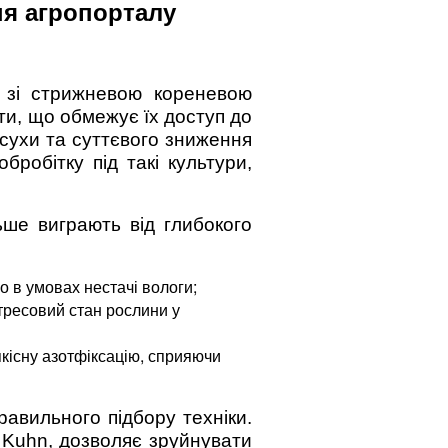
ня агропорталу
 зі стрижневою кореневою
ти, що обмежує їх доступ до
осухи та суттєвого зниження
робітку під такі культури,
ше виграють від глибокого
о в умовах нестачі вологи;
тресовий стан рослини у
якісну азотфіксацію, сприяючи
авильного підбору техніки.
r Kuhn, дозволяє зруйнувати