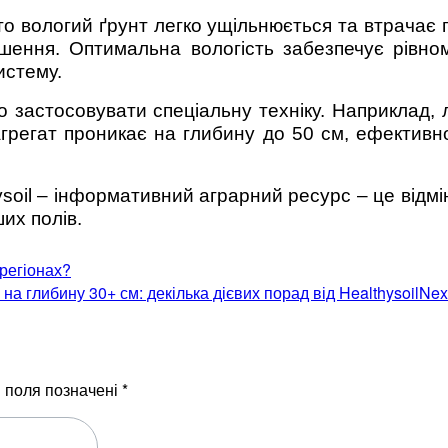
 вологий ґрунт легко ущільнюється та втрачає по
шення. Оптимальна вологість забезпечує рівно
истему.
о застосовувати спеціальну техніку. Наприклад,
 агрегат проникає на глибину до 50 см, ефектив
soil – інформативний аграрний ресурс – це відм
их полів.
 регіонах?
 глибину 30+ см: декілька дієвих порад від Healthysoil
Nex
і поля позначені
*