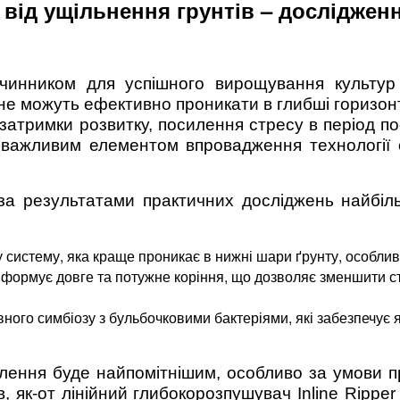
 від ущільнення грунтів – досліджен
чинником для успішного вирощування культур
 не можуть ефективно проникати в глибші горизон
затримки розвитку, посилення стресу в період п
ажливим елементом впровадження технології об
за результатами практичних досліджень найбіль
 систему, яка краще проникає в нижні шари ґрунту, особлив
формує довге та потужне коріння, що дозволяє зменшити с
вного симбіозу з бульбочковими бактеріями, які забезпечує 
лення буде найпомітнішим, особливо за умови пр
, як-от лінійний глибокорозпушувач Inline Rippe