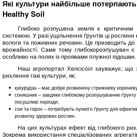
Які культури найбільше потерпають
Healthy Soil
Глибоко розпушена земля є критичним 
системою. У разі ущільнення ґрунтів ці рослини
вологи та поживних речовин. Це призводить до 
врожайності. Саме тому глибокорозпушувач є в
особливо на полях із проявами плужної підошви.
Наш агропортал Хелсісоіл зауважує, що 
рихлення такі культури, як:
кукурудза – має добре розвинену стрижневу кореневу
соняшник – завдяки глибокому розпушуванню ґрунту 
посушливі періоди;
соя та горох – потребують пухкого ґрунту для ефекти
розвитку здорових рослин.
На цих культурах ефект від глибокого рих
Зокрема використання спеціалізованих агрегатів