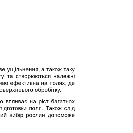
ве ущільнення, а також таку
ту та створюються належні
ливо ефективна на полях, де
оверхневого обробітку.
о впливає на ріст багатьох
ідготовки поля. Також слід
ний вибір рослин допоможе