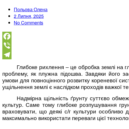
Польова Олена
2 Липня, 2025
No Comments
Facebook
Viber
Telegram
Глибоке рихлення – це обробка землі на г
проблему, як плужна підошва. Завдяки його з
умови для повноцінного розвитку кореневої сис
ущільнення землі є наслідком проходів важкої т
Надмірна щільність ґрунту суттєво обмеж
культур. Саме тому глибоке розпушування грун
враховувати, що деякі с/г культури особливо
максимально використати переваги цієї технолог