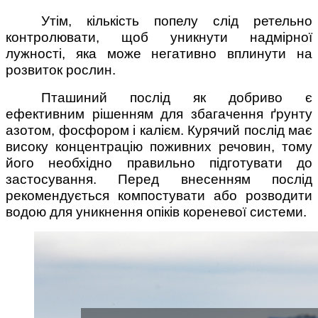
Утім, кількість попелу слід ретельно
контролювати, щоб уникнути надмірної
лужності, яка може негативно вплинути на
розвиток рослин.
Пташиний послід як добриво є
ефективним рішенням для збагачення ґрунту
азотом, фосфором і калієм. Курячий послід має
високу концентрацію поживних речовин, тому
його необхідно правильно підготувати до
застосування. Перед внесенням послід
рекомендується компостувати або розводити
водою для уникнення опіків кореневої системи.