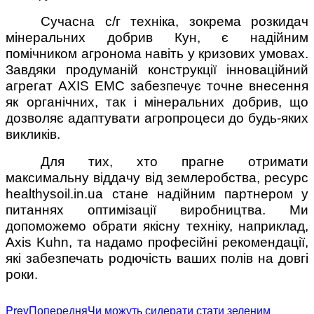
Сучасна с/г техніка, зокрема розкидач
мінеральних добрив Кун, є надійним
помічником агронома навіть у кризових умовах.
Завдяки продуманій конструкції інноваційний
агрегат AXIS EMC забезпечує точне внесення
як органічних, так і мінеральних добрив, що
дозволяє адаптувати агропроцеси до будь-яких
викликів.
Для тих, хто прагне отримати
максимальну віддачу від землеробства, ресурс
healthysoil.in.ua стане надійним партнером у
питаннях оптимізації виробництва. Ми
допоможемо обрати якісну техніку, наприклад,
Axis Kuhn, та надамо професійні рекомендації,
які забезпечать родючість ваших полів на довгі
роки.
Prev
Попередня
Чи можуть сидерати стати зеленим