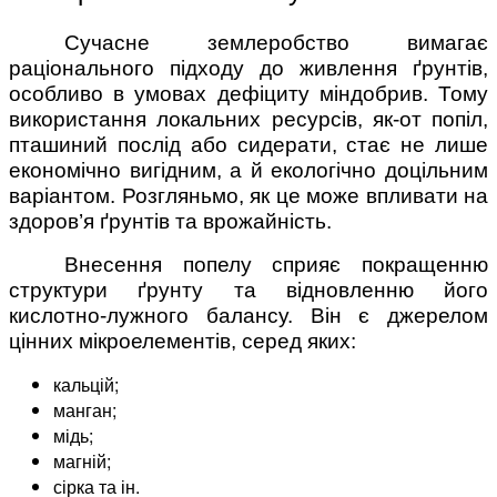
Сучасне землеробство вимагає
раціонального підходу до живлення ґрунтів,
особливо в умовах дефіциту міндобрив. Тому
використання локальних ресурсів, як-от попіл,
пташиний послід або сидерати, стає не лише
економічно вигідним, а й екологічно доцільним
варіантом. Розгляньмо, як це може впливати на
здоров’я ґрунтів та врожайність.
Внесення попелу сприяє покращенню
структури ґрунту та відновленню його
кислотно-лужного балансу. Він є джерелом
цінних мікроелементів, серед яких:
кальцій;
манган;
мідь;
магній;
сірка та ін.