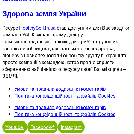
Здорова земля України
Ресурс
HealthySoil.in.ua
став доступним для Вас завдяки
компанії УАПК, українському дилеру
сільськогосподарської техніки, дистриб’ютору інших
засобів виробництва для сільського господарства,
піонеру з нових технологій обробітку ґрунту в Україні та
просто компанії з командою, котра прагне сприяти
збереженню найціннішого ресурсу своєї Батьківщини –
ЗЕМЛІ.
Умови та правила додавання коментарів
Політика конфіденційності та файлів Cookies
Умови та правила додавання коментарів
Політика конфіденційності та файлів Cookies
Youtube
Facebook-f
Instagram