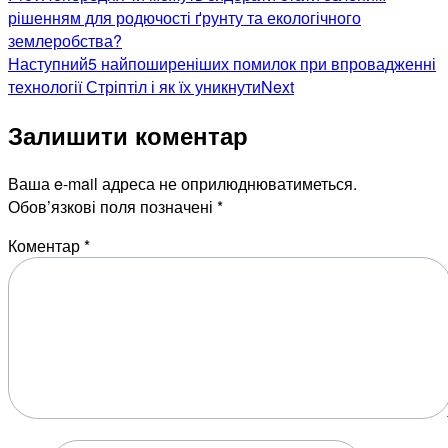
рішенням для родючості ґрунту та екологічного
землеробства?
Наступний
5 найпоширеніших помилок при впровадженні
технології Стріптіл і як їх уникнути
Next
Залишити коментар
Ваша e-mail адреса не оприлюднюватиметься.
Обов’язкові поля позначені
*
Коментар
*