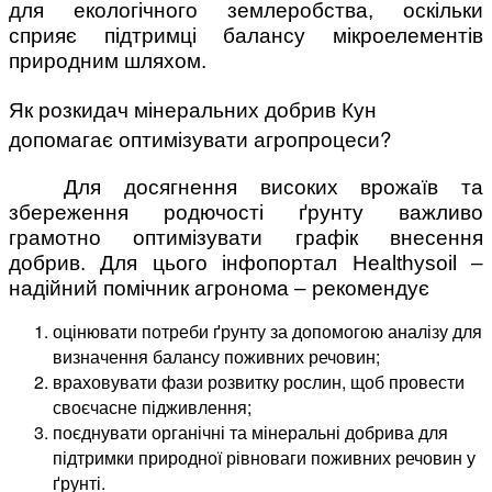
для екологічного землеробства, оскільки
сприяє підтримці балансу мікроелементів
природним шляхом.
Як розкидач мінеральних добрив Кун
допомагає оптимізувати агропроцеси?
Для досягнення високих врожаїв та
збереження родючості ґрунту важливо
грамотно оптимізувати графік внесення
добрив. Для цього інфопортал Healthysoil –
надійний помічник агронома – рекомендує
оцінювати потреби ґрунту за допомогою аналізу для
визначення балансу поживних речовин;
враховувати фази розвитку рослин, щоб провести
своєчасне підживлення;
поєднувати органічні та мінеральні добрива для
підтримки природної рівноваги поживних речовин у
ґрунті.