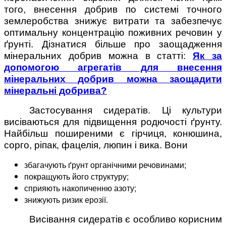
того, внесення добрив по системі точного
землеробства знижує витрати та забезпечує
оптимальну концентрацію поживних речовин у
ґрунті. Дізнатися більше про заощадження
мінеральних добрив можна в статті:
Як за
допомогою агрегатів для внесення
мінеральних добрив можна заощадити
мінеральні добрива?
Застосування сидератів. Ці культури
висіваються для підвищення родючості ґрунту.
Найбільш поширеними є гірчиця, конюшина,
сорго, ріпак, фацелія, люпин і вика. Вони
збагачують ґрунт органічними речовинами;
покращують його структуру;
сприяють накопиченню азоту;
знижують ризик ерозії.
Висівання сидератів є особливо корисним