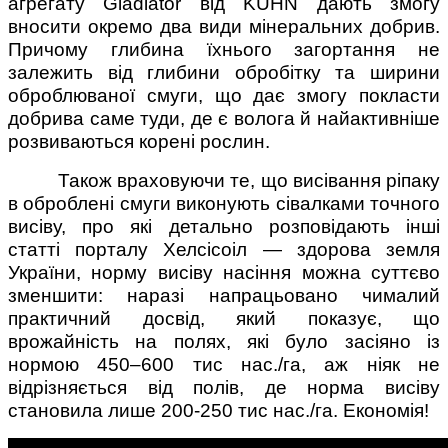
агрегату Gladiator від KUHN дають змогу
вносити окремо два види мінеральних добрив.
Причому глибина їхнього загортання не
залежить від глибини обробітку та ширини
оброблюваної смуги, що дає змогу покласти
добрива саме туди, де є волога й найактивніше
розвиваються корені рослин.
Також враховуючи те, що висівання ріпаку
в оброблені смуги виконують сівалками точного
висіву, про які детально розповідають інші
статті порталу Хелсісоіл — здорова земля
України, норму висіву насіння можна суттєво
зменшити: наразі напрацьовано чималий
практичний досвід, який показує, що
врожайність на полях, які було засіяно із
нормою 450–600 тис нас./га, аж ніяк не
відрізняється від полів, де норма висіву
становила лише 200-250 тис нас./га. Економія!