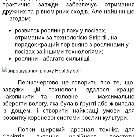
практично завжди забезпечує отримання
дружних та рівномірних сходів. Але найцінніше
— згодом:
розвиток рослин ріпаку у посівах,
отриманих за технологією Strip-till, на
порядок кращий порівняно з рослинами у
посівах за іншими технологіями;
рослини набагато сильніші.
Першочергово це говорить про те, що,
завдяки цій технології, вдалося краще
накопичити та, головне — максимально
зберегти вологу, яка була в ґрунті або ж випала
із дощем, і створити найкращі умови для
розвитку кореневої системи рослин культури.
Попри широкий арсенал техніка для
Стріптіл, питання надійності, простоти