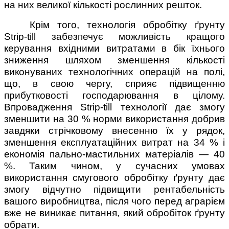
на них великої кількості рослинних решток.
Крім того, технологія обробітку ґрунту
Strip-till забезпечує можливість кращого
керування вхідними витратами в бік їхнього
зниження шляхом зменшення кількості
виконуваних технологічних операцій на полі,
що, в свою чергу, сприяє підвищенню
прибутковості господарювання в цілому.
Впровадження Strip-till технології дає змогу
зменшити на 30 % норми використання добрив
завдяки стрічковому внесенню їх у рядок,
зменшення експлуатаційних витрат на 34 % і
економія пально-мастильних матеріалів — 40
%. Таким чином, у сучасних умовах
використання смугового обробітку ґрунту дає
змогу відчутно підвищити рентабельність
вашого виробництва, після чого перед аграрієм
вже не виникає питання, який обробіток ґрунту
обрати.