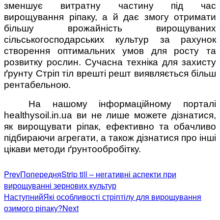
зменшує витратну частину під час
вирощування ріпаку, а й дає змогу отримати
більшу врожайність вирощуваних
сільськогосподарських культур за рахунок
створення оптимальних умов для росту та
розвитку рослин. Сучасна техніка для захисту
ґрунту Стріп тіл врешті решт виявляється більш
рентабельною.
На нашому інформаційному порталі
healthysoil.in.ua ви не лише можете дізнатися,
як вирощувати ріпак, ефективно та обачливо
підбираючи агрегати, а також дізнатися про інші
цікави методи ґрунтообробітку.
Prev
Попередня
Strip till – негативні аспекти при
вирощуванні зернових культур
Наступний
Які особливості стріптілу для вирощування
озимого ріпаку?
Next