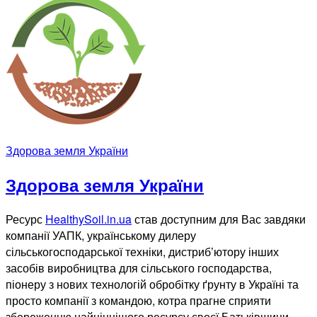
Здорова земля України
Здорова земля України
Ресурс
HealthySoil.in.ua
став доступним для Вас завдяки
компанії УАПК, українському дилеру
сільськогосподарської техніки, дистриб’ютору інших
засобів виробництва для сільського господарства,
піонеру з нових технологій обробітку ґрунту в Україні та
просто компанії з командою, котра прагне сприяти
збереженню найціннішого ресурсу своєї Батьківщини –