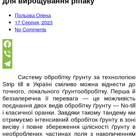
для вирощування ріпаку
Польова Олена
17 Серпня, 2023
No Comments
Facebook
Viber
Telegram
Систему обробітку ґрунту за технологією
Strip till в Україні сміливо можна віднести до
точного, локального ґрунтообробітку. Перша й
беззаперечна її перевага — це можливість
поєднання двох видів обробітку ґрунту — No-till
і класичної оранки. Завдяки такому тандему ми
отримуємо інтенсивний обробіток ґрунту в зоні
висіву і повне збереження цілісності ґрунту в
необроблених частинах поля з накопиченням