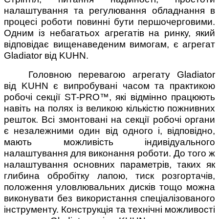
налаштування та регулювання обладнання в
процесі роботи повинні бути першочерговими.
Одним із небагатьох агрегатів на ринку, який
відповідає вищенаведеним вимогам, є агрегат
Gladiator від KUHN.
Головною перевагою агрегату Gladiator
від KUHN є випробувані часом та практикою
робочі секції ST-PRO™, які відмінно працюють
навіть на полях із великою кількістю пожнивних
решток. Всі змонтовані на секції робочі органи
є незалежними один від одного і, відповідно,
мають можливість індивідуального
налаштування для виконання роботи. До того ж
налаштування основних параметрів, таких як
глибина обробітку лапою, тиск розгортачів,
положення уловлювальних дисків тощо можна
виконувати без використання спеціалізованого
інструменту. Конструкція та технічні можливості