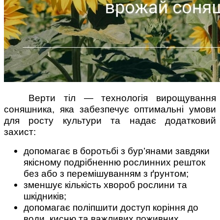
Верти тіл — технологія вирощування
соняшника, яка забезпечує оптимальні умови
для росту культури та надає додатковий
захист:
допомагає в боротьбі з бур’янами завдяки
якісному подрібненню рослинних решток
без або з перемішуванням з ґрунтом;
зменшує кількість хвороб рослини та
шкідників;
допомагає поліпшити доступ коріння до
води, кисню та важливих поживних