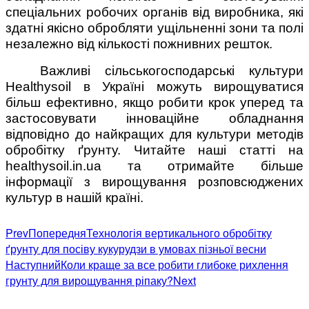
спеціальних робочих органів від виробника, які
здатні якісно обробляти ущільненні зони та полі
незалежно від кількості пожнивних решток.
Важливі сільськогосподарські культури
Healthysoil в Україні можуть вирощуватися
більш ефективно, якщо робити крок уперед та
застосовувати інноваційне обладнання
відповідно до найкращих для культури методів
обробітку ґрунту. Читайте наші статті на
healthysoil.in.ua та отримайте більше
інформації з вирощування розповсюджених
культур в нашій країні.
Prev
Попередня
Технологія вертикального обробітку
ґрунту для посіву кукурудзи в умовах пізньої весни
Наступний
Коли краще за все робити глибоке рихлення
грунту для вирощування ріпаку?
Next