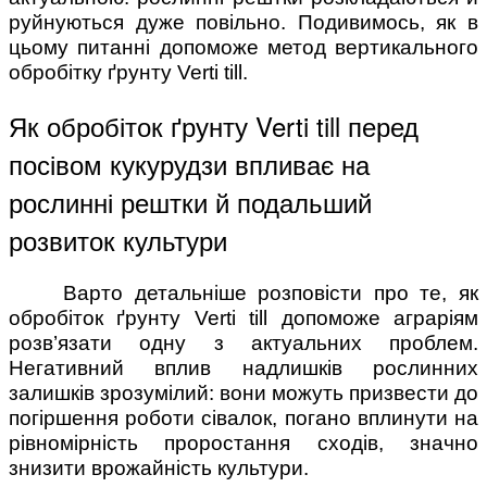
руйнуються дуже повільно. Подивимось, як в
цьому питанні допоможе метод вертикального
обробітку ґрунту Verti till.
Як обробіток ґрунту Verti till перед
посівом кукурудзи впливає на
рослинні рештки й подальший
розвиток культури
Варто детальніше розповісти про те, як
обробіток ґрунту Verti till допоможе аграріям
розв’язати одну з актуальних проблем.
Негативний вплив надлишків рослинних
залишків зрозумілий: вони можуть призвести до
погіршення роботи сівалок, погано вплинути на
рівномірність проростання сходів, значно
знизити врожайність культури.