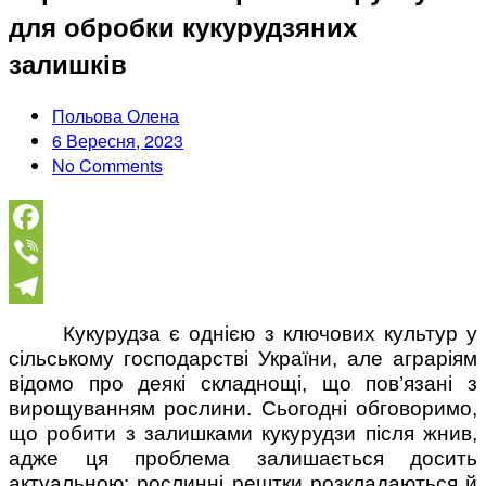
для обробки кукурудзяних
залишків
Польова Олена
6 Вересня, 2023
No Comments
Facebook
Viber
Telegram
Кукурудза є однією з ключових культур у
сільському господарстві України, але аграріям
відомо про деякі складнощі, що пов’язані з
вирощуванням рослини. Сьогодні обговоримо,
що робити з залишками кукурудзи після жнив,
адже ця проблема залишається досить
актуальною: рослинні рештки розкладаються й