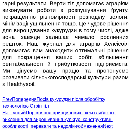
гарні результати. Верти тіл допомагає аграріям
виконувати роботи з розпушування ґрунту,
покращенню рівномірності розподілу вологи,
мінімізації ущільнення тощо. Це чудове рішення
для вирощування кукурудзи в тому числі, адже
вона завжди залишає чимало рослинних
решток. Наш журнал для аграріїв Хелсісоіл
допомагає вам знаходити оптимальні рішення
для покращення ваших робіт, збільшення
рентабельності й прибутковості підприємств.
Ми цінуємо вашу працю та пропонуємо
розвивати сільськогосподарські культури разом
з Healthysoil.
Prev
Попередня
Посів кукурудзи після обробітку
технологією Стріп тіл
Наступний
Порівняння принципових схем глибокого
рихлення для вирощування культур: конструктивні
особливості, переваги та недоліки/обмеження
Next