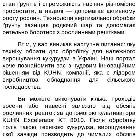
стан ґрунтів і спроможність насіння рівномірно
проростати, а надалі — допомагає активному
росту рослин. Технологія вертикальної обробки
ґрунту захищає родючий шар та допомагає
ретельно боротися з рослинними рештками.
Втім, у вас виникає наступне питання: яку
техніку обрати для обробітку для належного
вирощування кукурудзи в Україні. Наш портал
хоче познайомити вас з чудовим інноваційним
рішенням від KUHN, компанії, яка є лідером
виробництва обладнання для сільського
господарства.
Ви можете виконувати кілька проходів
восени або навесні залежно від обсягів
рослинних решток за допомогою культиватора
KUHN Excelerator XT 8010. Після обробітку
полів такою технікою кукурудза, вирощування
якої завжди призводить до чималих обсягів