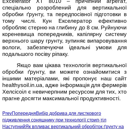
Excelerator XT 8010 – причіпний агрегат,
спеціально розроблений для вертикальної
обробки ґрунту, та передпосівної підготовки в
тому числі. Кун Екселератор ефективно
обробляє стерню на глибину до 8 см. Руйнуючи
кореневища попередників, капілярну систему
верхнього шару грунту, зупиняє випаровування
вологи, забезпечуючи ідеальні умови для
подальшого посіву ріпаку.
Якщо вам цікава технологія вертикальної
обробки ґрунту, ви можете ознайомитися з
іншими матеріалами, які пропонує наш сайт
healthysoil.in.ua, адже інформація для фермерів
Хелсісоіл є невичерпним ресурсом для тих, хто
прагне досягти максимальної продуктивності.
Prev
Попередня
Вибір добрива для листкового
підживлення соняшнику при технології стрип-тіл
Наступний
Як впливає вертикальний обробіток ґрунту на