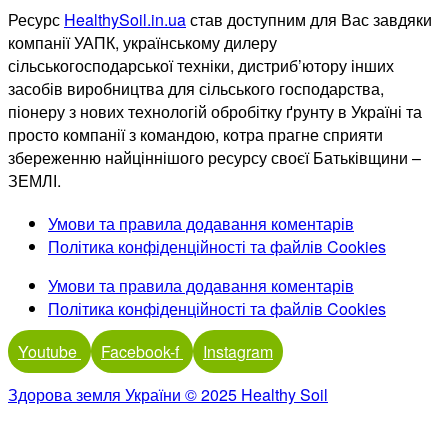
Ресурс
HealthySoil.in.ua
став доступним для Вас завдяки
компанії УАПК, українському дилеру
сільськогосподарської техніки, дистриб’ютору інших
засобів виробництва для сільського господарства,
піонеру з нових технологій обробітку ґрунту в Україні та
просто компанії з командою, котра прагне сприяти
збереженню найціннішого ресурсу своєї Батьківщини –
ЗЕМЛІ.
Умови та правила додавання коментарів
Політика конфіденційності та файлів Cookies
Умови та правила додавання коментарів
Політика конфіденційності та файлів Cookies
Youtube
Facebook-f
Instagram
Здорова земля України © 2025 Healthy Soil