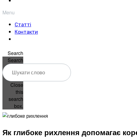
Menu
Статті
Контакти
Search
Search
Close
this
search
box.
Як глибоке рихлення допомагає кор