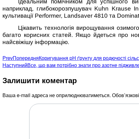
Ідеальним помічником для успішного ви
наприклад, глибокорозпушувач Kuhn Krause In-l
культивації Performer, Landsaver 4810 та Domina
Цікавить технологія вирощування озимого
багато корисних статей. Якщо йдеться про нови
найсвіжішу інформацію.
Prev
Попередня
Коригування pH ґрунту для родючості сіль
Наступний
Все, що вам потрібно знати про азотне підживл
Залишити коментар
Ваша e-mail адреса не оприлюднюватиметься.
Обов’язков