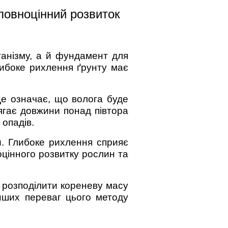
 повноцінний розвиток
анізму, а й фундамент для
либоке рихлення ґрунту має
Це означає, що волога буде
ягає довжини понад півтора
 опадів.
и. Глибоке рихлення сприяє
оцінного розвитку рослин та
 розподілити кореневу масу
нших переваг цього методу