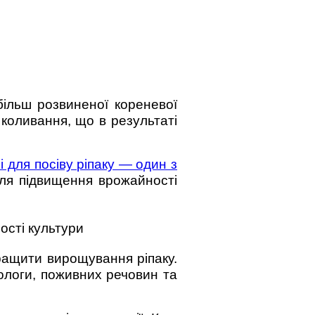
ільш розвиненої кореневої
коливання, що в результаті
 для посіву ріпаку — один з
 для підвищення врожайності
ості культури
ращити вирощування ріпаку.
ологи, поживних речовин та