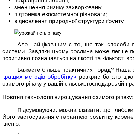
покращення аерації;
зменшення ризику захворювань;
підтримка екосистемної рівноваги;
відновлення природної структури ґрунту.
Але найцікавішим є те, що такі способи
системи. Завдяки цьому рослина може легше пе
позитивно позначається на якості та кількості в
Бажаєте більше практичних порад? Наша ста
кращих методів обробітку»
розкриє багато ціка
озимого ріпаку у вашій сільськогосподарській пра
Новітня технологія вирощування озимого ріпаку: 
Підсумовуючи, можна сказати, що глибоки
Його застосування є гарантією розвитку корене
кисню.