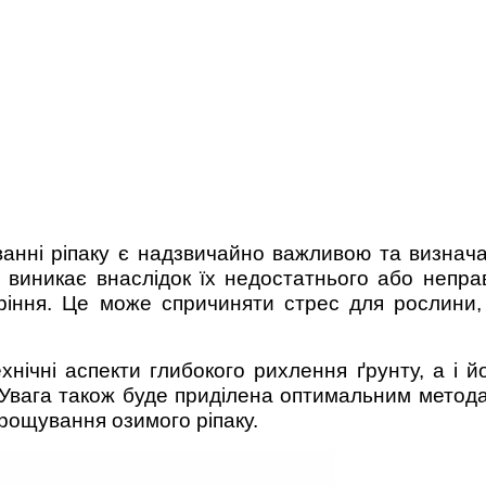
ванні ріпаку є надзвичайно важливою та визнач
 виникає внаслідок їх недостатнього або неправ
іння. Це може спричиняти стрес для рослини, 
ехнічні аспекти глибокого рихлення ґрунту, а і 
. Увага також буде приділена оптимальним метод
ирощування озимого ріпаку.