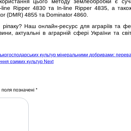
користання цього методу землеобробки є суча
ine Ripper 4830 та In-line Ripper 4835, а тако
tor (DMR) 4855 та Dominator 4860.
 ріпаку? Наш онлайн-ресурс для аграріїв та фе
ни, актуальні в аграрній сфері України та світ
ськогосподарських культур мінеральними добривами: перева
ення озимих культур
Next
і поля позначені
*