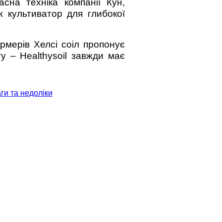
сна техніка компанії Кун,
ж культиватор для глибокої
рмерів Хелсі соіл пропонує
у – Healthysoil завжди має
ги та недоліки