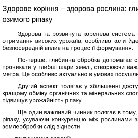
Здорове коріння – здорова рослина: гл
озимого ріпаку
Здорова та розвинута коренева система 
отримання високих урожаїв, особливо коли йде
безпосередній вплив на процес її формування.
По-перше, глибинна обробка допомагає ст
проникати у глибші шари землі, створюючи важл
метра. Це особливо актуально в умовах посушлив
Другий аспект полягає у збільшенні дост
кращому обміну органічних та мінеральних спол
підвищує урожайність ріпаку.
Ще один важливий чинник полягає в тому,
ріпаку, усуваючи конкуренцію між рослинами 
землеобробки слід віднести