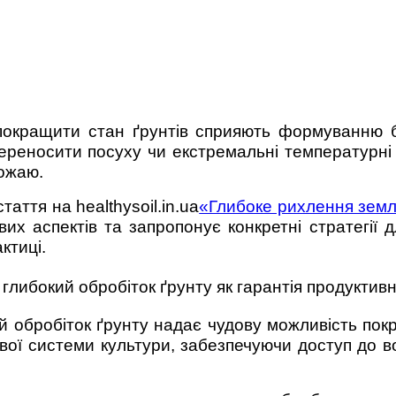
 покращити стан ґрунтів сприяють формуванню б
реносити посуху чи екстремальні температурні 
рожаю.
ття на healthysoil.in.ua
«Глибоке рихлення землі
вих аспектів та запропонує конкретні стратегії
ктиці.
глибокий обробіток ґрунту як гарантія продуктивн
й обробіток ґрунту надає чудову можливість пок
вої системи культури, забезпечуючи доступ до в