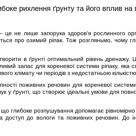
ибоке рихлення ґрунту та його вплив на
– це не лише запорука здоров’я рослинного орг
ться про озимий ріпак. Тож розгляньмо, чому г
ворити в ґрунті оптимальний рівень дренажу. 
ивий запас для кореневої системи ріпаку, яка с
ого клімату чи періодів з недостатньою кількістю
упності поживних речовин для кореневої систем
ук у ґрунті, що створює ідеальні умови для повн
 що глибоке розпушування допомагає рівномірно
за доступ до вологи та поживних речовин. До і