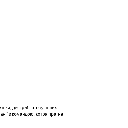
хніки, дистриб’ютору інших
панії з командою, котра прагне