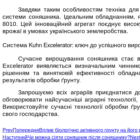
Завдяки таким особливостям техніка для
системи соняшника. Ідеальним обладнанням, я
8010. Цей інноваційний агрегат поєднує високу
врожаї в умовах українського землеробства.
Система Kuhn Excelerator: ключ до успішного в
Сучасне вирощування соняшника стає вс
Excelerator виявляється визначальним чинник
рішенням та винятковій ефективності обладна
результатів обробки ґрунту.
Запрошуємо всіх аграріїв приєднатися до
обговорювати найсучасніші аграрні технології
Використовуйте сучасні технології обробки ґр
свого господарства.
Prev
Попередня
Вплив біологічно активного грунту на його
Наступний
Чи можна сіяти соняшник після соняшнику?
Nex