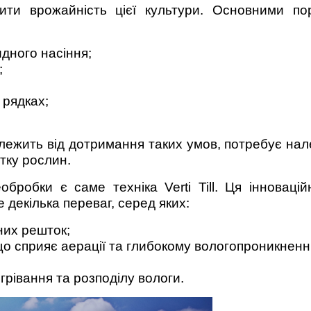
ищити врожайність цієї культури. Основними 
дного насіння;
;
 рядках;
лежить від дотримання таких умов, потребує нал
тку рослин.
робки є саме техніка Verti Till. Ця інновацій
 декілька переваг, серед яких:
них решток;
що сприяє аерації та глибокому вологопроникненн
рівання та розподілу вологи.