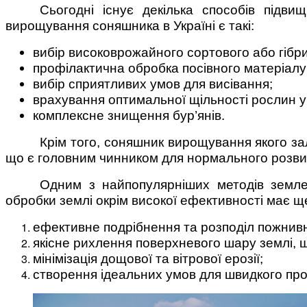
Сьогодні існує декілька способів підв
вирощування соняшника в Україні є такі:
вибір високоврожайного сортового або гібри
профілактична обробка посівного матеріалу
вибір сприятливих умов для висівання;
врахування оптимальної щільності рослин у
комплексне знищення бур’янів.
Крім того, соняшник вирощування якого за
що є головним чинником для нормального розви
Одним з найпопулярніших методів землеоб
обробки землі окрім високої ефективності має ще
ефективне подрібнення та розподіл пожнив
якісне рихлення поверхневого шару землі, 
мінімізація дощової та вітрової ерозії;
створення ідеальних умов для швидкого прог