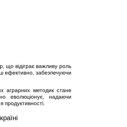
р, що відіграє важливу роль
льш ефективно, забезпечуючи
х аграрних методик стане
но еволюціонує, надаючи
я продуктивності.
країні