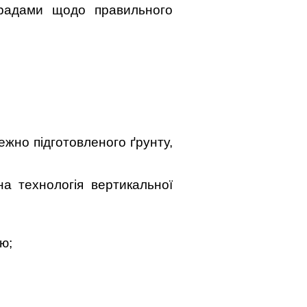
порадами щодо правильного
ежно підготовленого ґрунту,
на технологія вертикальної
ю;