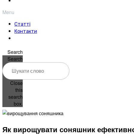
Menu
Статті
Контакти
Search
Search
Close
this
search
box.
Як вирощувати соняшник ефективно