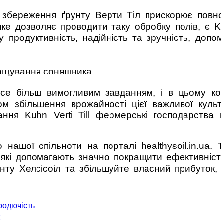
 збереження ґрунту Верти Тіл прискорює повно
ке дозволяє проводити таку обробку полів, є K
 продуктивність, надійність та зручність, допо
ирощування соняшника
е більш вимогливим завданням, і в цьому ко
ом збільшення врожайності цієї важливої культ
ння Kuhn Verti Till фермерські господарства 
 нашої спільноти на порталі healthysoil.in.ua.
, які допомагають значно покращити ефективні
унту Хелсісоіл та збільшуйте власний прибуток,
 родючість
t