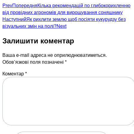
Prev
Попередня
Кілька рекомендацій по глибокорихленню
від провідних агрономів для вирощування соняшнику
Наступний
Як рихлити землю щоб посіяти кукурудзу без
візуальних змін на полі?
Next
Залишити коментар
Ваша e-mail адреса не оприлюднюватиметься.
Обов’язкові поля позначені
*
Коментар
*