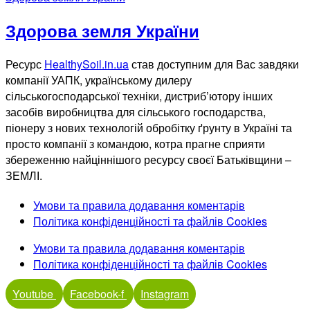
Здорова земля України
Ресурс
HealthySoil.in.ua
став доступним для Вас завдяки
компанії УАПК, українському дилеру
сільськогосподарської техніки, дистриб’ютору інших
засобів виробництва для сільського господарства,
піонеру з нових технологій обробітку ґрунту в Україні та
просто компанії з командою, котра прагне сприяти
збереженню найціннішого ресурсу своєї Батьківщини –
ЗЕМЛІ.
Умови та правила додавання коментарів
Політика конфіденційності та файлів Cookies
Умови та правила додавання коментарів
Політика конфіденційності та файлів Cookies
Youtube
Facebook-f
Instagram