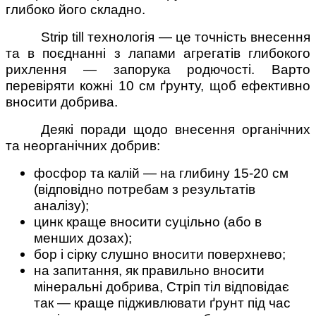
глибоко його складно.
Strip till технологія — це точність внесення
та в поєднанні з лапами агрегатів глибокого
рихлення — запорука родючості. Варто
перевіряти кожні 10 см ґрунту, щоб ефективно
вносити добрива.
Деякі поради щодо внесення органічних
та неорганічних добрив:
фосфор та калій — на глибину 15-20 см
(відповідно потребам з результатів
аналізу);
цинк краще вносити суцільно (або в
менших дозах);
бор і сірку слушно вносити поверхнево;
на запитання, як правильно вносити
мінеральні добрива, Стріп тіл відповідає
так — краще підживлювати ґрунт під час