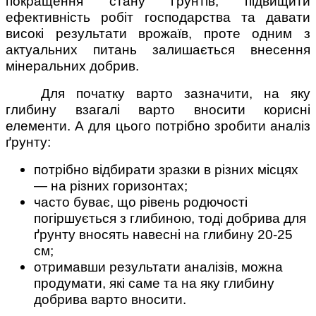
покращення стану ґрунтів, підвищити
ефективність робіт господарства та давати
високі результати врожаїв, проте одним з
актуальних питань залишається внесення
мінеральних добрив.
Для початку варто зазначити, на яку
глибину взагалі варто вносити корисні
елементи. А для цього потрібно зробити аналіз
ґрунту:
потрібно відбирати зразки в різних місцях
— на різних горизонтах;
часто буває, що рівень родючості
погіршується з глибиною, тоді добрива для
ґрунту вносять навесні на глибину 20-25
см;
отримавши результати аналізів, можна
продумати, які саме та на яку глибину
добрива варто вносити.