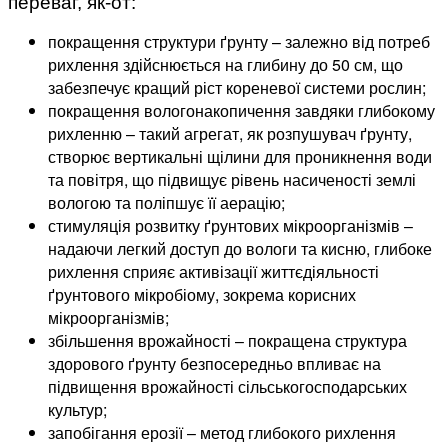
переваг, як-от:
покращення структури ґрунту – залежно від потреб
рихлення здійснюється на глибину до 50 см, що
забезпечує кращий ріст кореневої системи рослин;
покращення вологонакопичення завдяки глибокому
рихленню – такий агрегат, як розпушувач ґрунту,
створює вертикальні щілини для проникнення води
та повітря, що підвищує рівень насиченості землі
вологою та поліпшує її аерацію;
стимуляція розвитку ґрунтових мікроорганізмів –
надаючи легкий доступ до вологи та кисню, глибоке
рихлення сприяє активізації життєдіяльності
ґрунтового мікробіому, зокрема корисних
мікроорганізмів;
збільшення врожайності – покращена структура
здорового ґрунту безпосередньо впливає на
підвищення врожайності сільськогосподарських
культур;
запобігання ерозії – метод глибокого рихлення