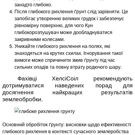
занадто глибоко.
Після глибокого рихлення ґрунт слід зарівняти. Це
запобігає утворенню великих грудок і забезпечує
рівномірну поверхню, для чого Кун
глибокорозпушувач може дообладнуватися
закривними колесами.
Уникайте глибокого рихлення на полях, які
знаходяться на крутих схилах. Ігнорування такої
вимоги може спричинити змив ґрунту під час
сильних опадів та повну втрату родючого шару.
Фахівці ХелсіСоіл рекомендують
дотримуватися наведених порад для
досягнення найкращих результатів
землеобробки.
Основний обробіток ґрунту: висновки щодо ефективності
глибокого рихлення в контексті сучасного землеробства