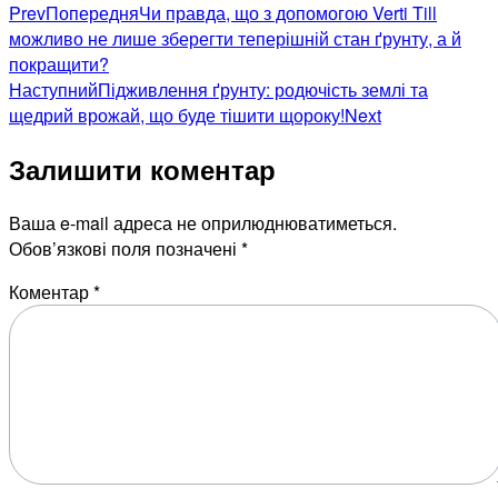
Prev
Попередня
Чи правда, що з допомогою Verti Till
можливо не лише зберегти теперішній стан ґрунту, а й
покращити?
Наступний
Підживлення ґрунту: родючість землі та
щедрий врожай, що буде тішити щороку!
Next
Залишити коментар
Ваша e-mail адреса не оприлюднюватиметься.
Обов’язкові поля позначені
*
Коментар
*