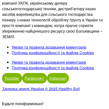
компанії УАПК, українському дилеру
сільськогосподарської техніки, дистриб’ютору інших
засобів виробництва для сільського господарства,
піонеру з нових технологій обробітку ґрунту в Україні та
просто компанії з командою, котра прагне сприяти
збереженню найціннішого ресурсу своєї Батьківщини –
ЗЕМЛІ.
Умови та правила додавання коментарів
Політика конфіденційності та файлів Cookies
Умови та правила додавання коментарів
Політика конфіденційності та файлів Cookies
Youtube
Facebook-f
Instagram
Здорова земля України © 2025 Healthy Soil
Будьте поінформовані!