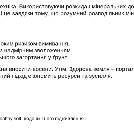
ехніка. Використовуючи розкидач мінеральних доб
 І це завдяки тому, що розумний розподільник м
исоким ризиком вимивання.
 з надмірним зволоженням.
шого загортання у ґрунт.
жна вносити восени. Утім, Здорова земля – порта
тний підхід економить ресурси та зусилля.
althy soil щодо якісного підживлення