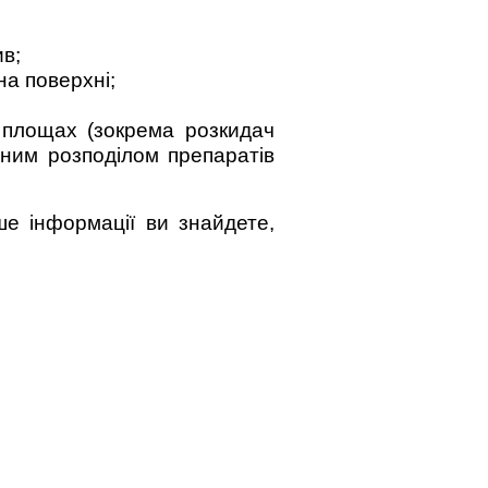
ив;
а поверхні;
 площах (зокрема розкидач
рним розподілом препаратів
е інформації ви знайдете,