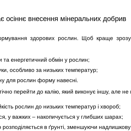
є осіннє внесення мінеральних добрив
рмування здорових рослин. Щоб краще зрозумі
 та енергетичний обмін у рослин;
ки, особливо за низьких температур;
ну для рослин форму навесні.
гічно перейти до калію, який виконує іншу, але н
кість рослин до низьких температур і хвороб;
ся, у важких – накопичується у глибших шарах;
о розподіляється в ґрунті, зменшуючи надлишкову 