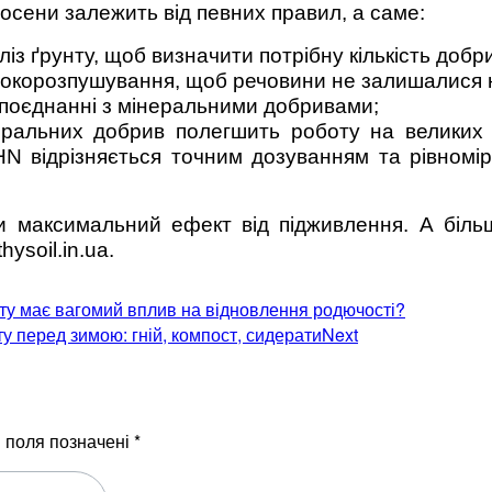
восени залежить від певних правил, а саме:
із ґрунту, щоб визначити потрібну кількість добр
бокорозпушування, щоб речовини не залишалися н
 поєднанні з мінеральними добривами;
еральних добрив полегшить роботу на великих
HN відрізняється точним дозуванням та рівномі
максимальний ефект від підживлення. А більш
ysoil.in.ua.
нту має вагомий вплив на відновлення родючості?
у перед зимою: гній, компост, сидерати
Next
і поля позначені
*