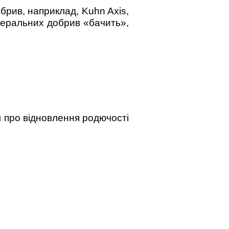
рив, наприклад, Kuhn Axis,
інеральних добрив «бачить»,
л про відновлення родючості