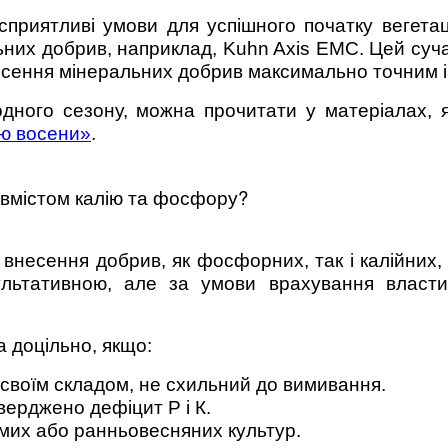
приятливі умови для успішного початку вегетаці
них добрив, наприклад, Kuhn Axis EMC. Цей суча
сення мінеральних добрив максимально точним і
одного сезону, можна прочитати у матеріалах, як
ю восени»
.
 вмістом калію та фосфору?
 внесення добрив, як фосфорних, так і калійних
льтативною, але за умови врахування властив
 доцільно, якщо:
 своїм складом, не схильний до вимивання.
верджено дефіцит Р і К.
их або ранньовесняних культур.