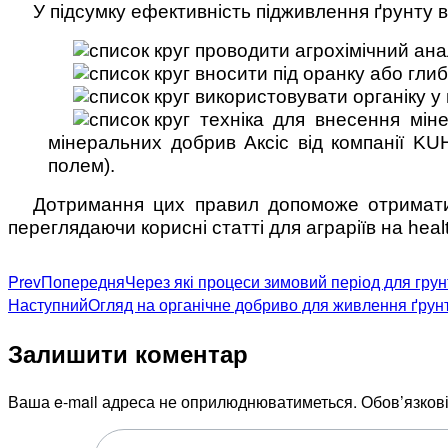
У підсумку ефективність підживлення ґрунту 
проводити агрохімічний анал
вносити під оранку або гли
використовувати органіку у
техніка для внесення мін
мінеральних добрив Аксіс від компанії KU
полем).
Дотримання цих правил допоможе отримати 
переглядаючи корисні статті для аграріїв на health
Prev
Попередня
Через які процеси зимовий період для гру
Наступний
Огляд на органічне добриво для живлення ґрунт
Залишити коментар
Ваша e-mail адреса не оприлюднюватиметься.
Обов’язков