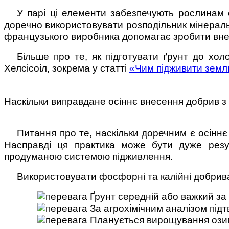
У парі ці елементи забезпечують рослинам с
доречно використовувати розподільник мінераль
французького виробника допомагає зробити вне
Більше про те, як підготувати ґрунт до хол
Хелсісоіл, зокрема у статті
«Чим підживити земл
Наскільки виправдане осіннє внесення добрив з
Питання про те, наскільки доречним є осіннє
Насправді ця практика може бути дуже резу
продуманою системою підживлення.
Використовувати фосфорні та калійні добрива
Ґрунт середній або важкий за
За агрохімічним аналізом підт
Планується вирощування озим