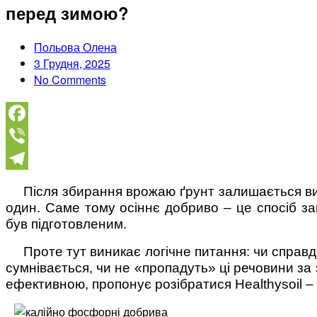
перед зимою?
Польова Олена
3 Грудня, 2025
No Comments
Facebook
Viber
Telegram
Після збирання врожаю ґрунт залишається в
один. Саме тому осіннє добриво – це спосіб з
був підготовленим.
Проте тут виникає логічне питання: чи справ
сумнівається, чи не «пропадуть» ці речовини за 
ефективною, пропонує розібратися Healthysoil 