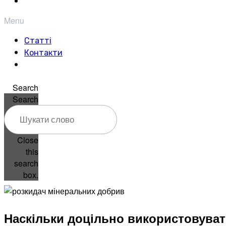
Menu
Статті
Контакти
Search
Search
Close
this
search
box.
Наскільки доцільно використовуват