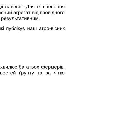
ї навесні. Для їх внесення
сний агрегат від провідного
 результативним.
і публікує наш агро-вісник
, хвилює багатьох фермерів.
остей ґрунту та за чітко