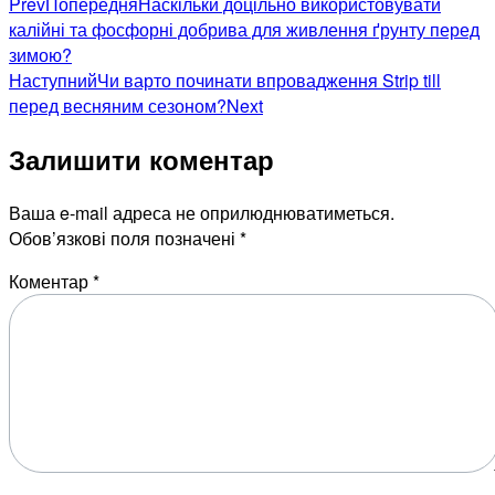
Prev
Попередня
Наскільки доцільно використовувати
калійні та фосфорні добрива для живлення ґрунту перед
зимою?
Наступний
Чи варто починати впровадження Strip till
перед весняним сезоном?
Next
Залишити коментар
Ваша e-mail адреса не оприлюднюватиметься.
Обов’язкові поля позначені
*
Коментар
*