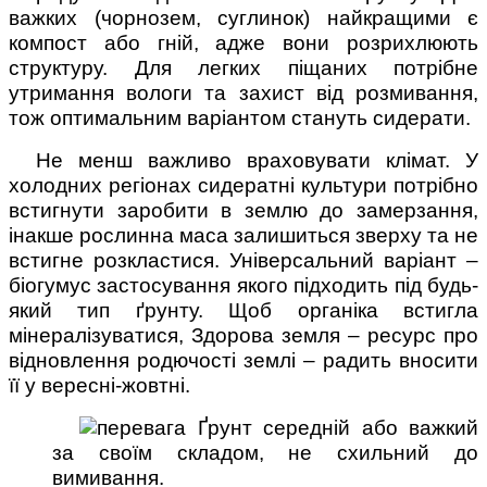
важких (чорнозем, суглинок) найкращими є
компост або гній, адже вони розрихлюють
структуру. Для легких піщаних потрібне
утримання вологи та захист від розмивання,
тож оптимальним варіантом стануть сидерати.
Не менш важливо враховувати клімат. У
холодних регіонах сидератні культури потрібно
встигнути заробити в землю до замерзання,
інакше рослинна маса залишиться зверху та не
встигне розкластися. Універсальний варіант –
біогумус застосування якого підходить під будь-
який тип ґрунту. Щоб органіка встигла
мінералізуватися, Здорова земля – ресурс про
відновлення родючості землі – радить вносити
її у вересні-жовтні.
Ґрунт середній або важкий
за своїм складом, не схильний до
вимивання.