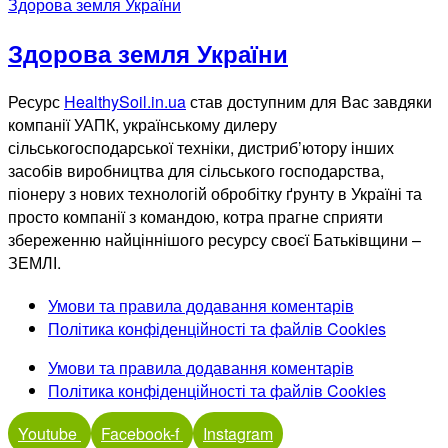
Здорова земля України
Здорова земля України
Ресурс
HealthySoil.in.ua
став доступним для Вас завдяки
компанії УАПК, українському дилеру
сільськогосподарської техніки, дистриб’ютору інших
засобів виробництва для сільського господарства,
піонеру з нових технологій обробітку ґрунту в Україні та
просто компанії з командою, котра прагне сприяти
збереженню найціннішого ресурсу своєї Батьківщини –
ЗЕМЛІ.
Умови та правила додавання коментарів
Політика конфіденційності та файлів Cookies
Умови та правила додавання коментарів
Політика конфіденційності та файлів Cookies
Youtube
Facebook-f
Instagram