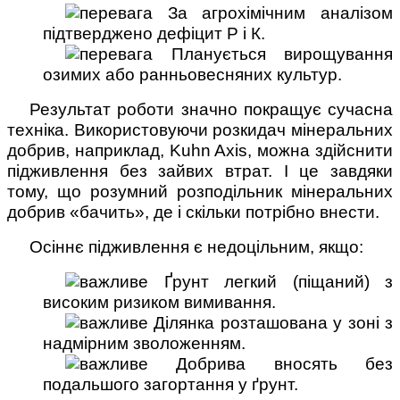
За агрохімічним аналізом
підтверджено дефіцит Р і К.
Планується вирощування
озимих або ранньовесняних культур.
Результат роботи значно покращує сучасна
техніка. Використовуючи розкидач мінеральних
добрив, наприклад, Kuhn Axis, можна здійснити
підживлення без зайвих втрат. І це завдяки
тому, що розумний розподільник мінеральних
добрив «бачить», де і скільки потрібно внести.
Осіннє підживлення є недоцільним, якщо:
Ґрунт легкий (піщаний) з
високим ризиком вимивання.
Ділянка розташована у зоні з
надмірним зволоженням.
Добрива вносять без
подальшого загортання у ґрунт.