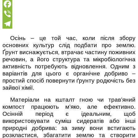
Facebook
Viber
Telegram
Осінь – це той час, коли після збору
основних культур слід подбати про землю.
Ґрунт виснажується, втрачає частину поживних
речовин, а його структура та мікробіологічна
активність потребують відновлення. Одним з
варіантів для цього є органічне добриво –
простий спосіб повернути ґрунту родючість без
зайвої хімії.
Матеріали на кшталт гною чи трав’яний
компост працюють м’яко, але ефективно.
Осінній період є ідеальним, щоб
використовувати суміш сидератів або інші
природні добрива: за зиму вони встигають
розкластися, збагатити землю та створити